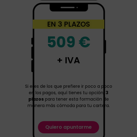
EN 3 PLAZOS
509 €
+ IVA
Si eres de los que prefiere ir poco a poco
en los pagos, aquí tienes tu opción,
3
plazos
para tener esta formación de
manera más cómoda para tu cartera.
Quiero apuntarme