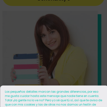
Los pequeños detalles marcan las grandes diferencias, por eso
me gusta cuidar hasta este mensaje que nadie tiene en cuenta.
Total ¿la gente no lo ve no? Pero yo sé que tú sí, así que te aviso de
que con mis cookies y las de otros no nos damos un festín de