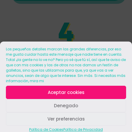
Los pequeños detalles marcan las grandes diferencias, por eso
me gusta cuidar hasta este mensaje que nadie tiene en cuenta.
Total ¿la gente no lo ve no? Pero yo sé que tú sí, así que te aviso de
Revisión y ajustes
que con mis cookies y las de otros no nos damos un festín de
galletas, sino que las utilizamos para que, ya que vas a ver
anuncios, sean de algo que te interese. Sin más. Si necesitas más
Por último te entregaré los textos para que
información, mira mi
los revises porque nadie conoce tu marca
como tú.
Aceptar cookies
Si todo te parece bien, ya tienes tus textos, y
Denegado
si no, no te preocupes, no siempre se acierta
a la primera y por eso tienes la opción de
Ver preferencias
proponer cambios para que haga las
rectificaciones necesarias para dejarlos
Política de Cookies
Política de Privacidad