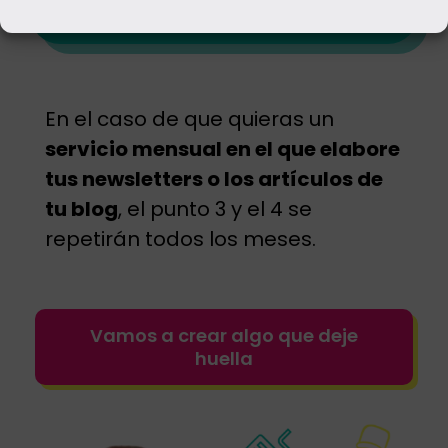
perfectos.
En el caso de que quieras un
servicio mensual en el que elabore
tus newsletters o los artículos de
tu blog
, el punto 3 y el 4 se
repetirán todos los meses.
Vamos a crear algo que deje
huella