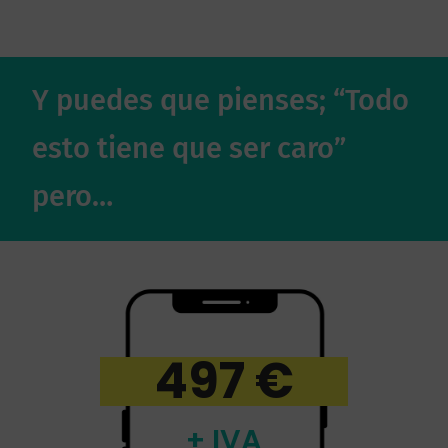
Y puedes que pienses; “Todo
esto tiene que ser caro”
pero…
497 €
+ IVA