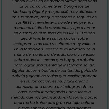
Jessica es una de las primeras referentes de
Marketing digital que conocí mientras
realizaba el curso de Community Manager.
Enseguida comencé a seguirla por redes
sociales y me suscribí, por supuesto, a su
newsletter. En ella comparte mucho contenido
de valor, novedades y consejos sobre el
mundo del Social Media. Descubrí sus cursos y
compré Estrategram para complementar, de
una forma más especializada, mi formación
sobre Instagram. Es un curso genial, fácil de
implementar y que Jessica siempre mantiene
actualizado. El poder hacerlo a mi ritmo fue
uno de los detonantes que me convenció para
adquirirlo y también la posibilidad de contar
con su atención dentro del grupo de Discord,
para cualquier consulta o aclaración. Estoy
muy contenta con la accesibilidad de poder
consultar siempre el curso y con la opción de
disponer de él siempre actualizado. Jessica es
una gran profesional, implicada y siempre