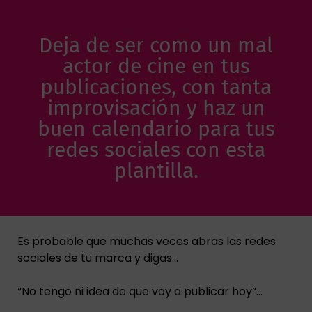
Deja de ser como un mal
actor de cine en tus
publicaciones, con tanta
improvisación y haz un
buen calendario para tus
redes sociales con esta
plantilla.
Es probable que muchas veces abras las redes
sociales de tu marca y digas…
“No tengo ni idea de que voy a publicar hoy”…