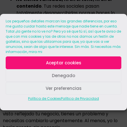
contenido
. Tus redes sociales pasan
totalmente desapercibidas porque haces lo
mismo que hacen otros.
Los pequeños detalles marcan las grandes diferencias, por eso
me gusta cuidar hasta este mensaje que nadie tiene en cuenta.
Total ¿la gente no lo ve no? Pero yo sé que tú sí, así que te aviso de
●
No tienes tiempo
para dedicar todos los días
que con mis cookies y las de otros no nos damos un festín de
en saber que vas a publicar.
galletas, sino que las utilizamos para que, ya que vas a ver
anuncios, sean de algo que te interese. Sin más. Si necesitas más
información, mira mi
Y para mí uno de los más importantes,
no
sabes a dónde vas, ni qué objetivo quieres
Aceptar cookies
conseguir con lo que estás publicando
.
Crees que por publicar ya vale, pero lo único
Denegado
que haces es perder tu tiempo en algo que no
te da ningún beneficio.
Ver preferencias
Política de Cookies
Política de Privacidad
Si has leído uno o varios errores de la lista y te has
visto reflejado tu negocio, tienes un problema y
necesitas cambiarlo urgentemente. Al menos, yo lo