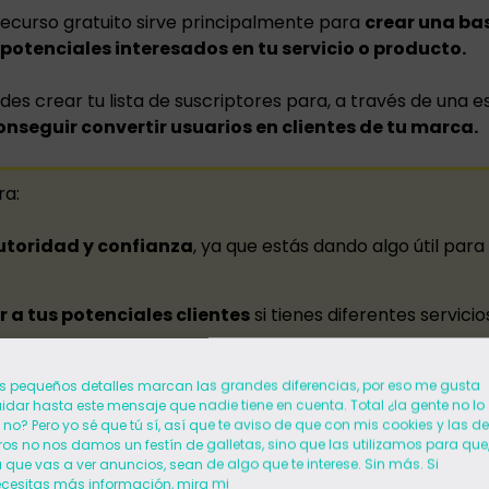
ecurso gratuito sirve principalmente para
crear una ba
 potenciales interesados en tu servicio o producto.
es crear tu lista de suscriptores para, a través de una e
onseguir convertir usuarios en clientes de tu marca.
ra:
utoridad y confianza
, ya que estás dando algo útil para 
a tus potenciales clientes
si tienes diferentes servicio
s pequeños detalles marcan las grandes diferencias, por eso me gusta
idar hasta este mensaje que nadie tiene en cuenta. Total ¿la gente no lo
 no? Pero yo sé que tú sí, así que te aviso de que con mis cookies y las de
ros no nos damos un festín de galletas, sino que las utilizamos para que
ear tu lead magnet?
 que vas a ver anuncios, sean de algo que te interese. Sin más. Si
cesitas más información, mira mi