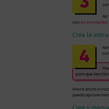
con
No 
con
los principale
Crea la estr
Nor
con
Pie
para que sea fáci
Ahora anota a modo
pueda aprovechars
Crea y maqu