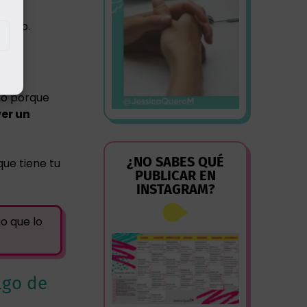
uento.
no porque
ver un
¿NO SABES QUÉ
ue tiene tu
PUBLICAR EN
INSTAGRAM?
go que lo
lgo de