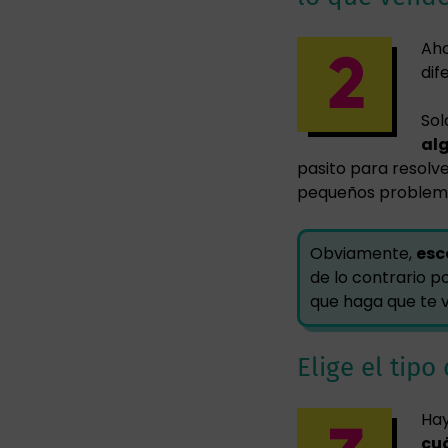
Aho
dif
Sol
al
pasito para resolv
pequeños problem
Obviamente,
esc
de lo contrario po
que haga que te 
Elige el tip
Hay
cuá