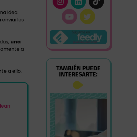
na idea.
 enviarles
adas,
una
itamente a
TAMBIÉN PUEDE
te a ello.
INTERESARTE:
 lean