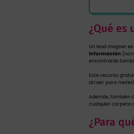
¿Qué es 
Un lead magnet es
información
(norm
encontrarás tambié
Este recurso gratu
atraer para meterl
Además, también 
cualquier carpeta 
¿Para qu