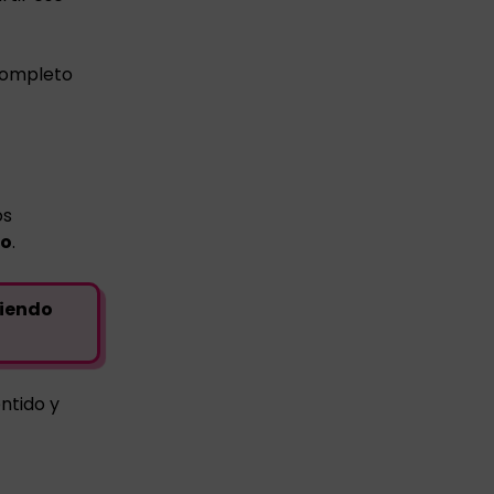
 completo
os
do
.
ciendo
ntido y