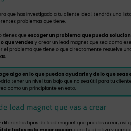
ra que has investigado a tu cliente ideal, tendrás una list
erentes problemas que tiene.
o tienes que
escoger un problema que pueda solucion
go que vendes
y crear un lead magnet que sea como es
er el problema que tiene o que directamente resuelve un
as.
oge algo en lo que puedas ayudarle y de lo que seas 
dría tener un nivel tan bajo que no sea útil para tu cliente
vea como un principiante en esto.
o de lead magnet que vas a crear
 diferentes tipos de lead magnet que puedes crear, así 
l de todos es la mejor opción
para tu objetivo y compa