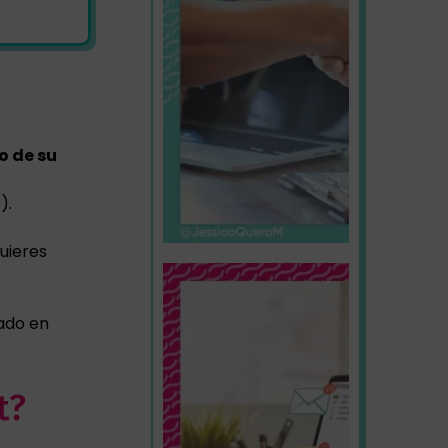
o de su
).
quieres
ado en
t?