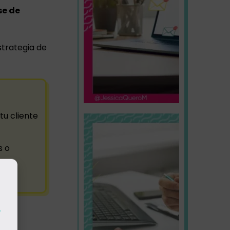
se de
strategia de
tu cliente
s o
,