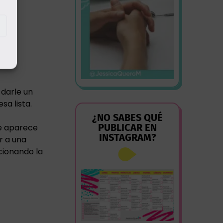
 darle un
sa lista.
¿NO SABES QUÉ
PUBLICAR EN
ue aparece
INSTAGRAM?
r a una
cionando la