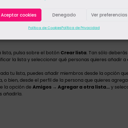
Aceptar cookies
Denegado
Ver preferencias
Política de Cookies
Política de Privacidad
a lista, pulsa sobre el botón
Crear lista
. Tan sólo deberás
icar la lista y seleccionar qué personas quieres añadir a e
ada tu lista, puedes añadir miembros desde la opción q
, o bien, desde el perfil de la persona que quieres agrega
re la opción de
Amigos → Agregar a otra lista…
y selec
s añadirla.