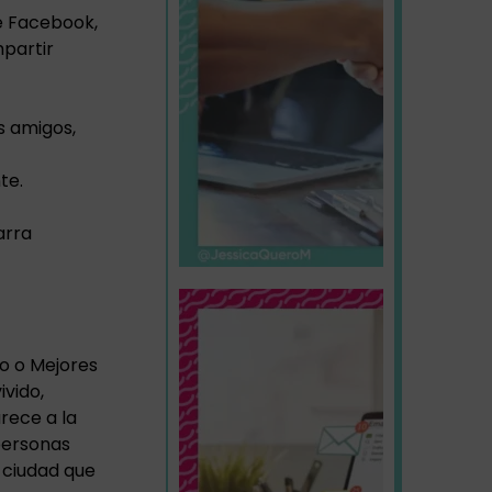
de Facebook,
mpartir
s amigos,
te.
arra
do o Mejores
ivido,
arece a la
 personas
 ciudad que