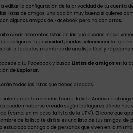
a editar la configuración de la privacidad de tu cuenta 
las listas de amigos, una opción muy buena si quieres co
 con algunos amigos de Facebook pero no con otros.
ite crear diferentes listas en las que puedes incluir vario
o configures tu privacidad puedas seleccionar la opción
xcluir a todos los miembros de una lista fácil y rápidamen
s, accede a tu Facebook y busca
Listas de amigos
en la b
cción de
Explorar
.
cerán todas las listas que tienes creadas.
as salen predeterminadas (como la lista Acceso restringi
stas pueden haberse creado según los lugares dónde has v
do (como, en mi caso, la lista de la UPV). El icono que ap
ombre de la lista te dirá si es una lista de tus amigos, de
o estudiado contigo o de personas que viven en la misma