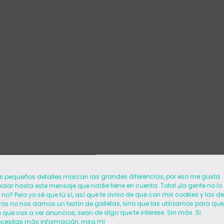
s pequeños detalles marcan las grandes diferencias, por eso me gusta
idar hasta este mensaje que nadie tiene en cuenta. Total ¿la gente no lo
 no? Pero yo sé que tú sí, así que te aviso de que con mis cookies y las de
ros no nos damos un festín de galletas, sino que las utilizamos para que
 que vas a ver anuncios, sean de algo que te interese. Sin más. Si
cesitas más información, mira mi