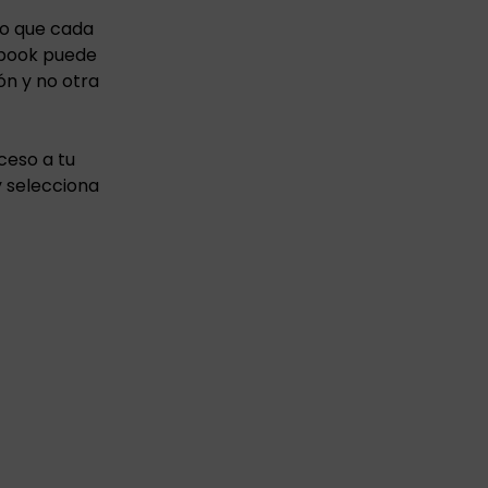
to que cada
cebook puede
ón y no otra
ceso a tu
y selecciona