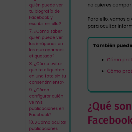
no quieres comparti
quién puede ver
tu biografía de
Facebook y
Para ello, vamos a
escribir en ella?
para ocultar infor
7.
¿Cómo saber
quién puede ver
las imágenes en
También puede 
las que apareces
etiquetado?
Cómo prot
8.
¿Cómo evitar
que te etiqueten
Cómo prote
en una foto sin tu
consentimiento?
9.
¿Cómo
configurar quién
ve mis
¿Qué son 
publicaciones en
Facebook?
Faceboo
10.
¿Cómo ocultar
publicaciones