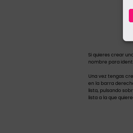
Si quieres crear un
nombre para identif
Una vez tengas cre
en la barra derecha
lista, pulsando sob
lista a la que quiere