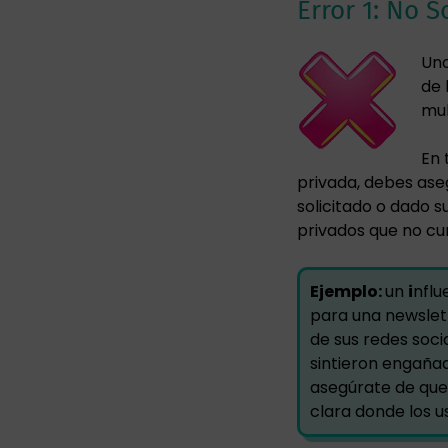
Error 1: No S
Uno
de 
mul
En 
privada, debes aseg
solicitado o dado 
privados que no cu
Ejemplo:
un
i
nflu
para una newslet
de sus redes soci
sintieron engañad
asegúrate de que 
clara donde los u