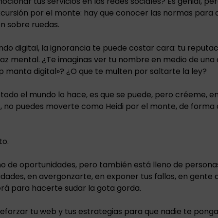
cionar tus servicios en las redes sociales? Es genial, per
xcursión por el monte: hay que conocer las normas para 
 sobre ruedas.
o digital, la ignorancia te puede costar cara: tu reputac
u paz mental. ¿Te imaginas ver tu nombre en medio de una
 manta digital»? ¿O que te multen por saltarte la ley?
i todo el mundo lo hace, es que se puede, pero créeme, en
, no puedes moverte como Heidi por el monte, de forma 
to.
leno de oportunidades, pero también está lleno de person
idades, en avergonzarte, en exponer tus fallos, en gente 
á para hacerte sudar la gota gorda.
eforzar tu web y tus estrategias para que nadie te ponga