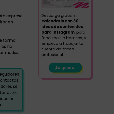
Descarga gratis
mi
nto expreso
calendario con 30
ltar en
ideas de contenidos
para Instagram
, para
feed, reels e historias, y
de forma
empieza a trabajar tu
 los ha
cuenta de forma
por medios
profesional.
¡Lo quiero!
seguidores
contactos
idores se
tar esto,
ficación
a.