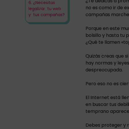
¿Te dedicas a promo
6.
¿Necesitas
no es como ir de e
legalizar tu web
campañas marchen
y tus campañas?
Porque en este mund
bolsillo y hasta t
¿Qué te llamen «top
Quizás creas que s
hay normas y leyes
despreocupada.
Pero eso no es cier
El Internet está l
en buscar tus debil
temprano aparecer
Debes proteger y r