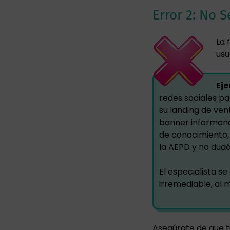
Error 2: No 
La 
usu
Eje
redes sociales pa
su landing de ven
banner informando
de conocimiento,
la AEPD y no dudó
El especialista s
irremediable, al 
Asegúrate de que t