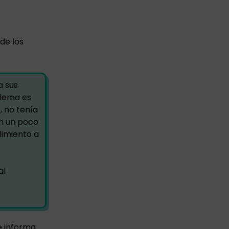
de los
a sus
blema es
, no tenía
on un poco
limiento a
al
e informa