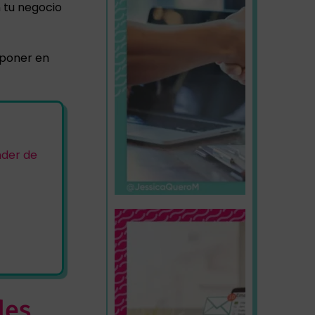
n tu negocio
 poner en
nder de
des