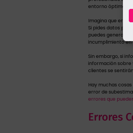
entorno óptimo de 
Imagina que eres un
Si pides datos per
puedes generar des
incumplimiento en 
Sin embargo, si inf
información sobre t
clientes se sentirá
Hay muchas cosas q
error de subestima
errores que puede
Errores 