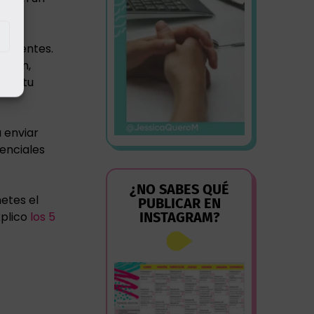
 clientes.
sarán,
nga tu
 enviar
tenciales
¿NO SABES QUÉ
etes el
PUBLICAR EN
xplico
los 5
INSTAGRAM?