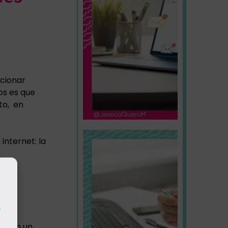
ocionar
os es que
to, en
internet: la
 que
dad.
,
neren un