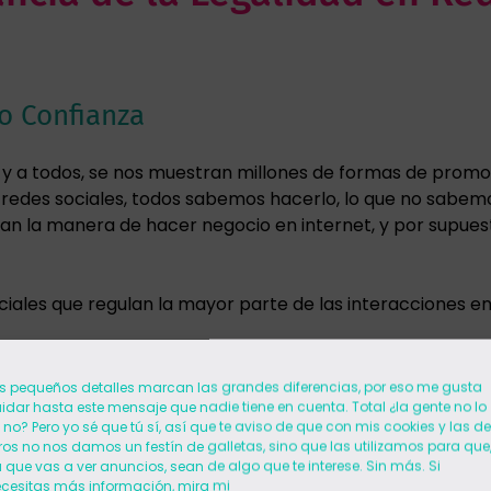
o Confianza
as y a todos, se nos muestran millones de formas de prom
 redes sociales, todos sabemos hacerlo, lo que no sabem
lan la manera de hacer negocio en internet, y por supues
iales que regulan la mayor parte de las interacciones en 
 y la RGPD no solo te protege de posibles sanciones, sino
s pequeños detalles marcan las grandes diferencias, por eso me gusta
 confianza con tu audiencia y potencia tu credibili
idar hasta este mensaje que nadie tiene en cuenta. Total ¿la gente no lo
 no? Pero yo sé que tú sí, así que te aviso de que con mis cookies y las de
ros no nos damos un festín de galletas, sino que las utilizamos para que
n su privacidad y están más dispuestos a interactuar con
 que vas a ver anuncios, sean de algo que te interese. Sin más. Si
 demuestran un compromiso claro con sus derechos y ge
cesitas más información, mira mi