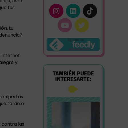
o ojo, esto
que tus
ión, tu
 denuncia?
 internet
alegre y
TAMBIÉN PUEDE
INTERESARTE:
as expertas
que tarde o
 contra las