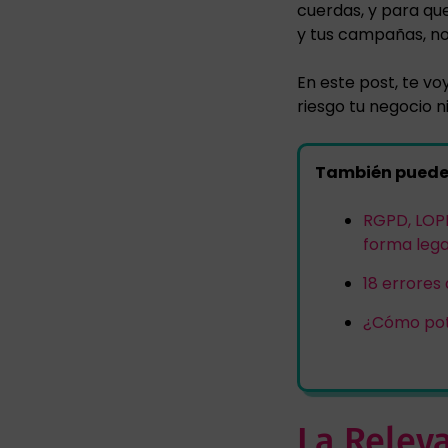
cuerdas, y para que
y tus campañas, no
En este post, te vo
riesgo tu negocio n
También puede 
RGPD, LOPD
forma lega
18 errores
¿Cómo pote
La Relev