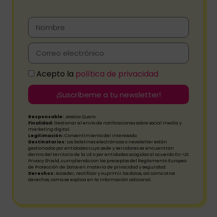
Acepto la
política de privacidad
¡Suscríbeme a tu newsletter!
Responsable:
Jessica Quero
Finalidad:
Gestionar el envío de notificaciones sobre social media y
marketing digital.
Legitimación:
Consentimiento del interesado.
Destinatarios:
Los boletines electrónicos o newsletter están
gestionados por entidades cuya sede y servidores se encuentran
dentro del territorio de la UE o por entidades acogidas al acuerdo EU-US
Privacy Shield, cumpliendo con los preceptos del Reglamento Europeo
de Protección de Datos en materia de privacidad y seguridad.
Derechos:
Acceder, rectificar y suprimir los datos, así como otros
derechos, como se explica en la información adicional.