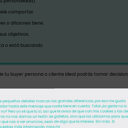
u personalidad).
ele comportar.
es o aficiones tiene.
sus objetivos.
ta o está buscando.
 de tu buyer persona o cliente ideal podrás tomar decisio
 mejor hora para publicar en redes sociales?
s pequeños detalles marcan las grandes diferencias, por eso me gusta
idar hasta este mensaje que nadie tiene en cuenta. Total ¿la gente no lo
es sociales tiene presencia activa?
 no? Pero yo sé que tú sí, así que te aviso de que con mis cookies y las de
ros no nos damos un festín de galletas, sino que las utilizamos para que
ía escribir el copy de mis publicaciones o de mis anunc
 que vas a ver anuncios, sean de algo que te interese. Sin más. Si
cesitas más información, mira mi
on éste?