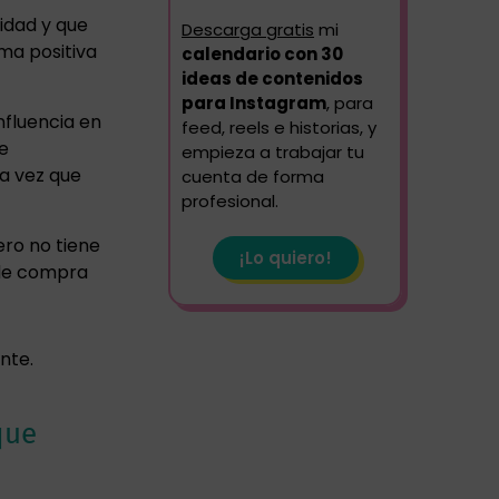
idad y que
Descarga gratis
mi
rma positiva
calendario con 30
ideas de contenidos
para Instagram
, para
nfluencia en
feed, reels e historias, y
ne
empieza a trabajar tu
da vez que
cuenta de forma
profesional.
ero no tiene
¡Lo quiero!
 de compra
nte.
que