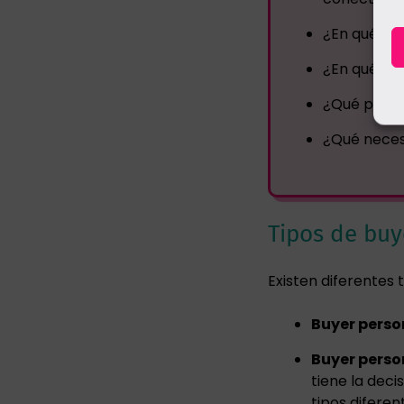
¿En qué ton
¿En qué pa
¿Qué puedo
¿Qué neces
Tipos de buy
Existen diferentes 
Buyer perso
Buyer perso
tiene la deci
tipos diferen