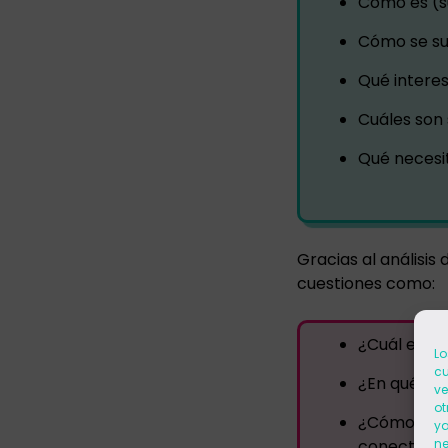
Cómo es (s
Cómo se su
Qué interes
Cuáles son 
Qué necesi
Gracias al análisis
cuestiones como:
¿Cuál es la
Lo
cu
¿En qué red
ve
ot
¿Cómo deber
ya
ne
conectar c