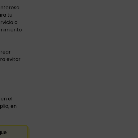
interesa
ra tu
rvicio o
enimiento
crear
ra evitar
en el
lio, en
que