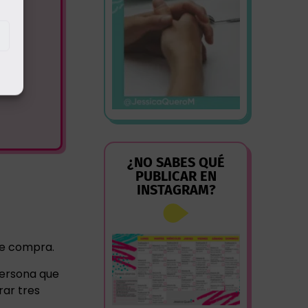
¿NO SABES QUÉ
PUBLICAR EN
INSTAGRAM?
 de compra.
 persona que
rar tres