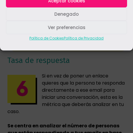
Aceptar cookies
marketing digital.
Legitimación:
Consentimiento del interesado.
Destinatarios:
Los boletines electrónicos o newsletter están
Denegado
gestionados por entidades cuya sede y servidores se encuentran
dentro del territorio de la UE o por entidades acogidas al acuerdo EU-US
Privacy Shield, cumpliendo con los preceptos del Reglamento Europeo
Ver preferencias
de Protección de Datos en materia de privacidad y seguridad.
Derechos:
Acceder, rectificar y suprimir los datos, así como otros
derechos, como se explica en la información adicional.
Política de Cookies
Política de Privacidad
Tasa de respuesta
Si en vez de poner un enlace
quieres que la persona te responda
directamente a ese email para
iniciar una conversación, esta es la
métrica que deberás analizar en tu
caso.
Se centra en analizar el número de personas
que están respondiendo a tus emails en base