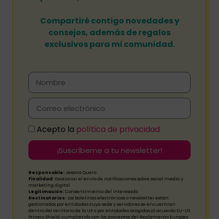
Compartiré contigo novedades y
consejos, además de regalos
exclusivos para mi comunidad.
Acepto la
política de privacidad
¡Suscríbeme a tu newsletter!
Responsable:
Jessica Quero
Finalidad:
Gestionar el envío de notificaciones sobre social media y
marketing digital.
Legitimación:
Consentimiento del interesado.
Destinatarios:
Los boletines electrónicos o newsletter están
gestionados por entidades cuya sede y servidores se encuentran
dentro del territorio de la UE o por entidades acogidas al acuerdo EU-US
Privacy Shield, cumpliendo con los preceptos del Reglamento Europeo