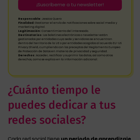
¡Suscríbeme a tu newsletter!
Responsable:
Jessica Quero
Finalidad:
Gestionar el envío de notificaciones sobre social media y
marketing digital.
Legitimación:
Consentimiento del interesado.
Destinatarios:
Los boletines electrónicos o newsletter están
gestionados por entidades cuya sede y servidores se encuentran
dentro del territorio de la UE o por entidades acogidas al acuerdo EU-US
Privacy Shield, cumpliendo con los preceptos del Reglamento Europeo
de Protección de Datos en materia de privacidad y seguridad.
Derechos:
Acceder, rectificar y suprimir los datos, así como otros
derechos, como se explica en la información adicional.
¿Cuánto tiempo le
puedes dedicar a tus
redes sociales?
Cada red social tiene
un periodo de aprendizaje