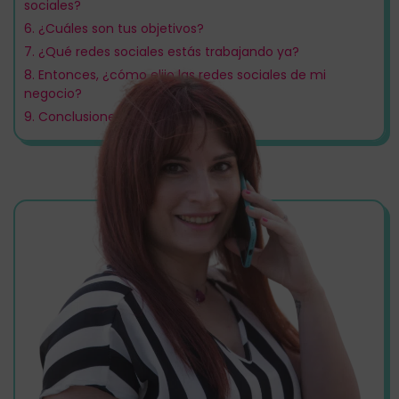
sociales?
6.
¿Cuáles son tus objetivos?
7.
¿Qué redes sociales estás trabajando ya?
8.
Entonces, ¿cómo elijo las redes sociales de mi
negocio?
9.
Conclusiones