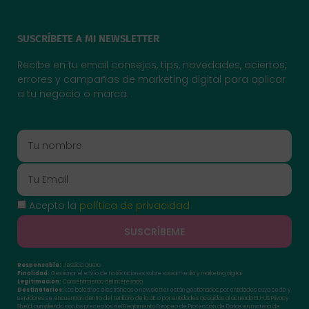
SUSCRÍBETE A MI NEWSLETTER
Recibe en tu email consejos, tips, novedades, aciertos,
errores y campañas de marketing digital para aplicar
a tu negocio o marca.
Acepto la
política de privacidad
SUSCRÍBEME
Responsable:
Jessica Quero
Finalidad:
Gestionar el envío de notificaciones sobre social media y marketing digital.
Legitimación:
Consentimiento del interesado.
Destinatarios:
Los boletines electrónicos o newsletter están gestionados por entidades cuya sede y
servidores se encuentran dentro del territorio de la UE o por entidades acogidas al acuerdo EU-US Privacy
Shield, cumpliendo con los preceptos del Reglamento Europeo de Protección de Datos en materia de