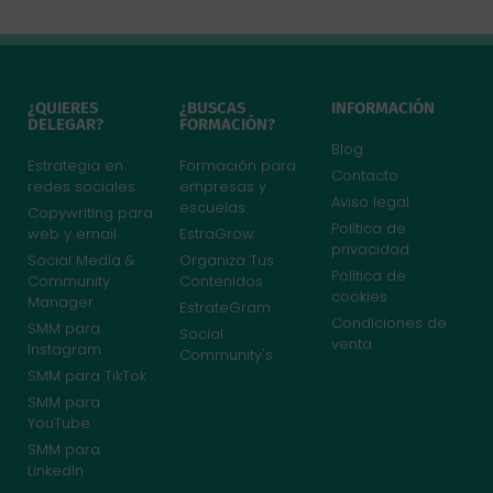
¿QUIERES
¿BUSCAS
INFORMACIÓN
DELEGAR?
FORMACIÓN?
Blog
Estrategia en
Formación para
Contacto
redes sociales
empresas y
Aviso legal
escuelas
Copywriting para
Política de
web y email
EstraGrow
privacidad
Social Media &
Organiza Tus
Política de
Community
Contenidos
cookies
Manager
EstrateGram
Condiciones de
SMM para
Social
venta
Instagram
Community's
SMM para TikTok
SMM para
YouTube
SMM para
LinkedIn