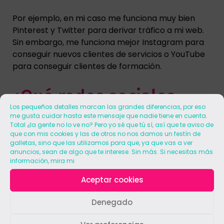
Por ejemplo, en mi caso me funciona muy bien
Pinterest y Twitter para derivar tráfico a mi web.
Sin embargo, me funciona mejor Instagram para
conseguir nuevos clientes de servicios o YouTube
para conseguir clientes de formación.
¿Qué redes sociales
Los pequeños detalles marcan las grandes diferencias, por eso
estás trabajando ya?
me gusta cuidar hasta este mensaje que nadie tiene en cuenta.
Total ¿la gente no lo ve no? Pero yo sé que tú sí, así que te aviso de
que con mis cookies y las de otros no nos damos un festín de
galletas, sino que las utilizamos para que, ya que vas a ver
Lo ideal es hacerte estas preguntas antes de
anuncios, sean de algo que te interese. Sin más. Si necesitas más
información, mira mi
entrar en el mundo de las redes sociales, pero si
ya tienes presencia en alguna red social y has
Aceptar cookies
creado comunidad (que no es lo mismo que
conseguir seguidores, sino que son seguidores
Denegado
realmente comprometidos con la marca), no
tienes por qué tirar todo tu trabajo.