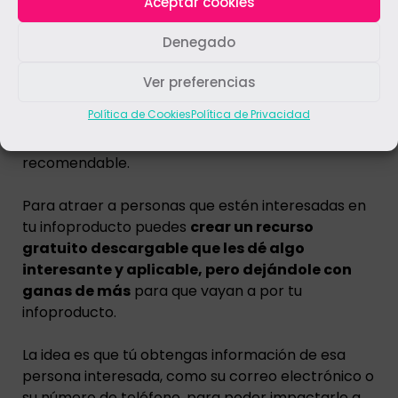
magnet
Aceptar cookies
Denegado
Ver preferencias
Política de Cookies
Política de Privacidad
Esto realmente es opciones, pero altamente
recomendable.
Para atraer a personas que estén interesadas en
tu infoproducto puedes
crear un recurso
gratuito descargable que les dé algo
interesante y aplicable, pero dejándole con
ganas de más
para que vayan a por tu
infoproducto.
La idea es que tú obtengas información de esa
persona interesada, como su correo electrónico o
su número de teléfono, para poder impactarle a